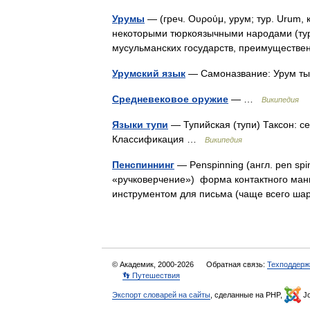
Урумы
— (греч. Ουρούμ, урум; тур. Urum,
некоторыми тюркоязычными народами (турк
мусульманских государств, преимущест
Урумский язык
— Самоназвание: Урум ты
Средневековое оружие
— …
Википедия
Языки тупи
— Тупийская (тупи) Таксон: с
Классификация …
Википедия
Пенспиннинг
— Penspinning (англ. pen sp
«ручковерчение») форма контактного ман
инструментом для письма (чаще всего ш
© Академик, 2000-2026
Обратная связь:
Техподдерж
👣 Путешествия
Экспорт словарей на сайты
, сделанные на PHP,
Jo