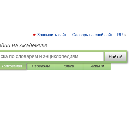
Запомнить сайт
Словарь на свой сайт
RU
едии на Академике
Найти!
Толкования
Переводы
Книги
Игры ⚽