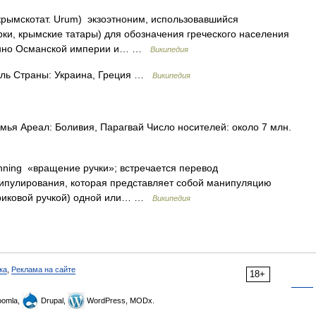
 крымскотат. Urum) экзоэтноним, использовавшийся
и, крымские татары) для обозначения греческого населения
венно Османской империи и… …
Википедия
ль Страны: Украина, Греция …
Википедия
емья Ареал: Боливия, Парагвай Число носителей: около 7 млн.
inning «вращение ручки»; встречается перевод
ипулирования, которая представляет собой манипуляцию
ариковой ручкой) одной или… …
Википедия
ка
,
Реклама на сайте
18+
omla,
Drupal,
WordPress, MODx.