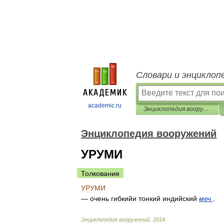
Словари и энциклоп
academic.ru
Энциклопедия вооружений
Энциклопедия вооружений
УРУМИ
Толкование
УРУМИ
—
очень
гибкийи
тонкий
индийский
меч
.
Энциклопедия
вооружений
.
2014
.