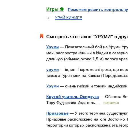
Игры ⚽
Поможем решить контрольну
УРАЙ КИНИГЕ
Смотреть что такое "УРУМИ" в дру
Уруми
— Показательный бой на Уруми Уру
меч, распространённый в Индии в северно
длинную (обычно около 1,5 м) полосу ч
уруми
— ів, мн. Тюркомовні греки, що пер
також з Туреччини на Кавказ і Передкавказ
Уруми
— очень гибкий и тонкий индийск
Крутой учитель Онидзука
— Обложка Вел
Тору Фудзисава Издатель …
Википедия
Приазовье
— У этого термина существуют 
Приазовье расположено на юге Восточно Е
территории которых расположена эта ге