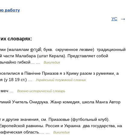
ю работу
УС
гих словарях:
ми (малаялам ഉറുമി, букв. скрученное лезвие) традиционный
й части Малабара (штат Керала). Представляет собой
резвычайно гибкой… …
Википедия
еселилися в Північне Приазов я з Криму разом з румеями, а
зя (у 18 19 ст.) …
Український тлумачний словник
ий меч …
Военно-исторический словарь
икий Учитель Онидзука. Жанр комедия, школа Манга Автор
и другие значения, см. Приазовье (футбольный клуб).
вропейской равнины. Россия и Украина два государства, на
ографическая область.… …
Википедия